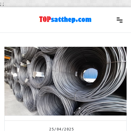
;
;
25/04/2025