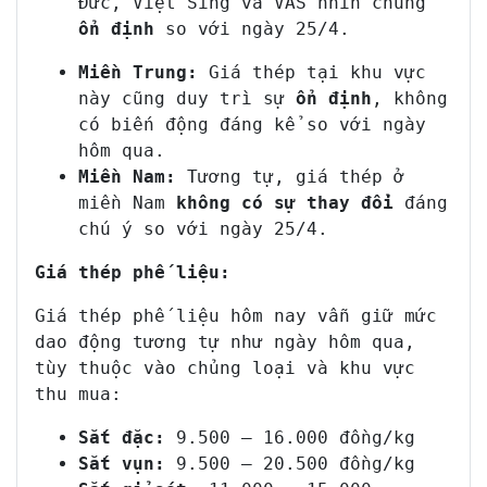
Đức, Việt Sing và VAS nhìn chung
ổn định
so với ngày 25/4.
Miền Trung:
Giá thép tại khu vực
này cũng duy trì sự
ổn định
, không
có biến động đáng kể so với ngày
hôm qua.
Miền Nam:
Tương tự, giá thép ở
miền Nam
không có sự thay đổi
đáng
chú ý so với ngày 25/4.
Giá thép phế liệu:
Giá thép phế liệu hôm nay vẫn giữ mức
dao động tương tự như ngày hôm qua,
tùy thuộc vào chủng loại và khu vực
thu mua:
Sắt đặc:
9.500 – 16.000 đồng/kg
Sắt vụn:
9.500 – 20.500 đồng/kg