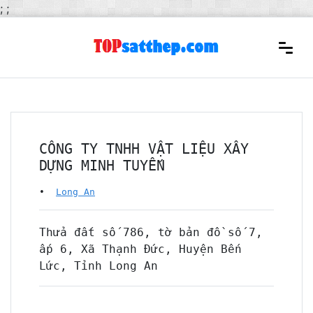
;
;
CÔNG TY TNHH VẬT LIỆU XÂY
DỰNG MINH TUYẾN
•
Long An
Thửa đất số 786, tờ bản đồ số 7,
ấp 6, Xã Thạnh Đức, Huyện Bến
Lức, Tỉnh Long An