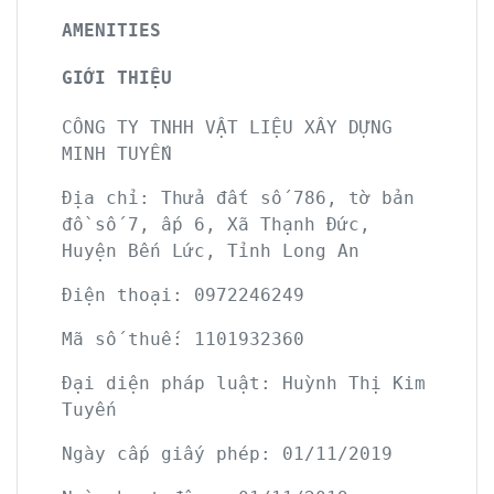
AMENITIES
GIỚI THIỆU
CÔNG TY TNHH VẬT LIỆU XÂY DỰNG
MINH TUYẾN
Địa chỉ: Thửa đất số 786, tờ bản
đồ số 7, ấp 6, Xã Thạnh Đức,
Huyện Bến Lức, Tỉnh Long An
Điện thoại: 0972246249
Mã số thuế: 1101932360
Đại diện pháp luật: Huỳnh Thị Kim
Tuyến
Ngày cấp giấy phép: 01/11/2019