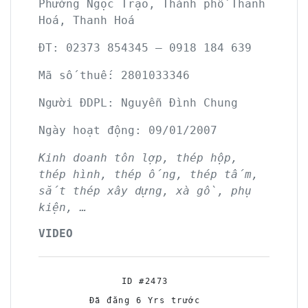
Phường Ngọc Trạo, Thành phố Thanh
Hoá, Thanh Hoá
ĐT:
02373 854345 – 0918 184 639
Mã số thuế:
2801033346
Người ĐDPL:
Nguyễn Đình Chung
Ngày hoạt động: 09/01/2007
Kinh doanh tôn lợp, thép hộp,
thép hình, thép ống, thép tấm,
sắt thép xây dựng, xà gồ, phụ
kiện, …
VIDEO
ID #2473
Đã đăng 6 Yrs trước