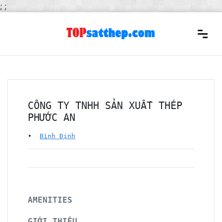
;
;
CÔNG TY TNHH SẢN XUẤT THÉP
PHƯỚC AN
•
Bình Định
AMENITIES
GIỚI THIỆU