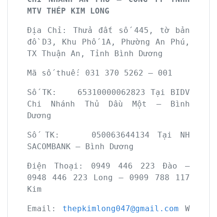
MTV THÉP KIM LONG
Địa Chỉ: Thửa đất số 445, tờ bản
đồ D3, Khu Phố 1A, Phường An Phú,
TX Thuận An, Tỉnh Bình Dương
Mã số thuế: 031 370 5262 – 001
Số TK: 65310000062823 Tại BIDV
Chi Nhánh Thủ Dầu Một – Bình
Dương
Số TK: 050063644134 Tại NH
SACOMBANK – Bình Dương
Điện Thoại: 0949 446 223 Đào –
0948 446 223 Long – 0909 788 117
Kim
Email:
thepkimlong047@gmail.com
W