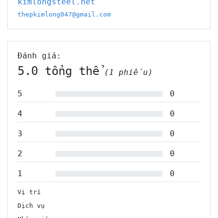
kimlongsteel.net
thepkimlong047@gmail.com
Đánh giá:
5.0 tổng thể
(1 phiếu)
5
0
4
0
3
0
2
0
1
0
Vị trí
Dịch vụ