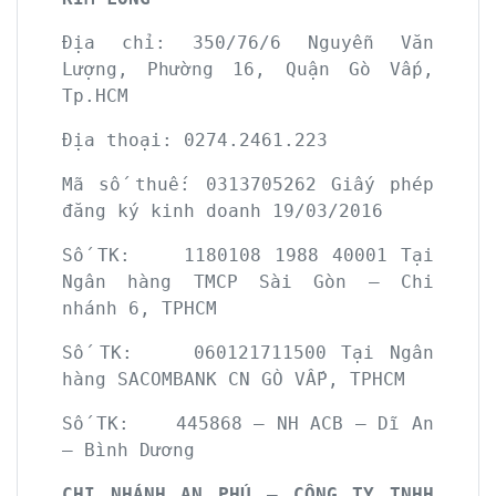
Địa chỉ: 350/76/6 Nguyễn Văn
Lượng, Phường 16, Quận Gò Vấp,
Tp.HCM
Địa thoại: 0274.2461.223
Mã số thuế: 0313705262 Giấy phép
đăng ký kinh doanh 19/03/2016
Số TK: 1180108 1988 40001 Tại
Ngân hàng TMCP Sài Gòn – Chi
nhánh 6, TPHCM
Số TK: 060121711500 Tại Ngân
hàng SACOMBANK CN GÒ VẤP, TPHCM
Số TK: 445868 – NH ACB – Dĩ An
– Bình Dương
CHI NHÁNH AN PHÚ – CÔNG TY TNHH