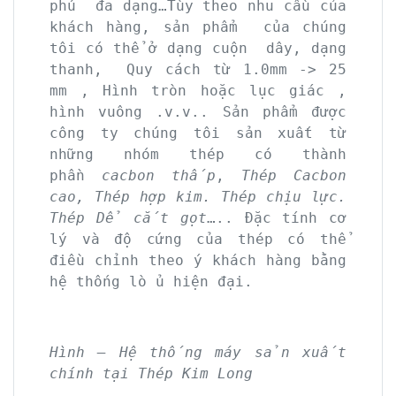
phú đa dạng…Tùy theo nhu cầu của
khách hàng, sản phẩm của chúng
tôi có thể ở dạng cuộn dây, dạng
thanh, Quy cách từ 1.0mm -> 25
mm , Hình tròn hoặc lục giác ,
hình vuông .v.v.. Sản phẩm được
công ty chúng tôi sản xuất từ
những nhóm thép có thành
phần
cacbon thấp
,
Thép Cacbon
cao, Thép hợp kim. Thép chịu lực.
Thép Dể cắt gọt
….. Đặc tính cơ
lý và độ cứng của thép có thể
điều chỉnh theo ý khách hàng bằng
hệ thống lò ủ hiện đại.
Hình – Hệ thống máy sản xuất
chính tại Thép Kim Long