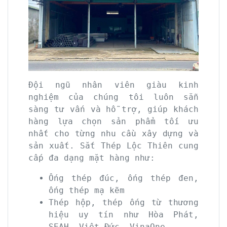
Đội ngũ nhân viên giàu kinh
nghiệm của chúng tôi luôn sẵn
sàng tư vấn và hỗ trợ, giúp khách
hàng lựa chọn sản phẩm tối ưu
nhất cho từng nhu cầu xây dựng và
sản xuất. Sắt Thép Lộc Thiên cung
cấp đa dạng mặt hàng như:
Ống thép đúc, ống thép đen,
ống thép mạ kẽm
Thép hộp, thép ống từ thương
hiệu uy tín như Hòa Phát,
SEAH, Việt Đức, VinaOne…