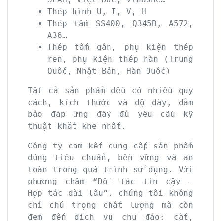
Thép hình U, I, V, H
Thép tấm SS400, Q345B, A572,
A36…
Thép tấm gân, phụ kiện thép
ren, phụ kiện thép hàn (Trung
Quốc, Nhật Bản, Hàn Quốc)
Tất cả sản phẩm đều có nhiều quy
cách, kích thước và độ dày, đảm
bảo đáp ứng đầy đủ yêu cầu kỹ
thuật khắt khe nhất.
Công ty cam kết cung cấp sản phẩm
đúng tiêu chuẩn, bền vững và an
toàn trong quá trình sử dụng. Với
phương châm “Đối tác tin cậy –
Hợp tác dài lâu”, chúng tôi không
chỉ chú trọng chất lượng mà còn
đem đến dịch vụ chu đáo: cắt,