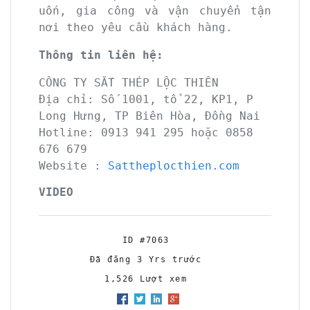
uốn, gia công và vận chuyển tận
nơi theo yêu cầu khách hàng.
Thông tin liên hệ:
CÔNG TY SẮT THÉP LỘC THIÊN
Địa chỉ:
Số 1001, tổ 22, KP1, P
Long Hưng, TP Biên Hòa, Đồng Nai
Hotline:
0913 941 295 hoặc 0858
676 679
Website :
Sattheplocthien.com
VIDEO
ID #7063
Đã đăng 3 Yrs trước
1,526 Lượt xem