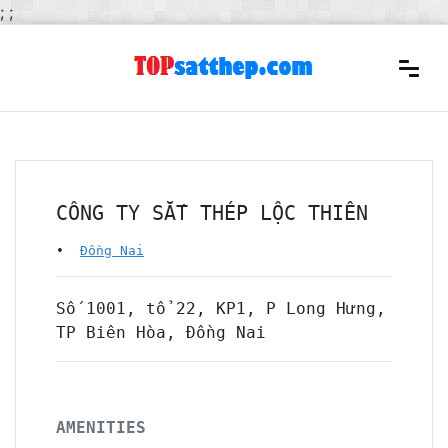
;
;
CÔNG TY SẮT THÉP LỘC THIÊN
•
Đồng Nai
Số 1001, tổ 22, KP1, P Long Hưng,
TP Biên Hòa, Đồng Nai
AMENITIES